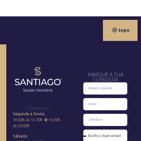
topo
MARQUE A SUA
CONSULTA!
HORÁRIOS:
Segunda a Sexta:
10:00h às 12:30h
𖣠
1
4:30h
às 20:00h
Sábado: