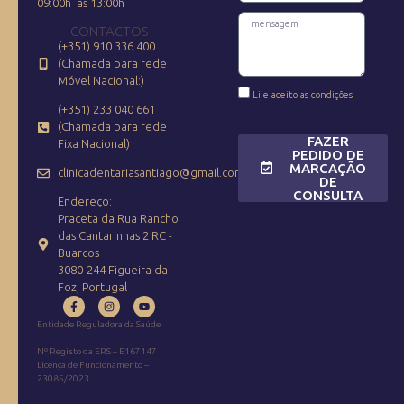
09:00h às 13:00h
CONTACTOS
(+351) 910 336 400
(Chamada para rede
Móvel Nacional:)
Li e aceito as condições
(+351) 233 040 661
(Chamada para rede
FAZER
Fixa Nacional)
PEDIDO DE
MARCAÇÃO
clinicadentariasantiago@gmail.com
DE
CONSULTA
Endereço:
Praceta da Rua Rancho
das Cantarinhas 2 RC -
Buarcos
3080-244 Figueira da
Foz, Portugal
Entidade Reguladora da Saúde
Nº Registo da ERS – E167147
Licença de Funcionamento –
23085/2023