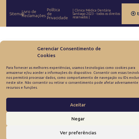
Política
| Clinica Médica Dentária
Livro de
Sitemap
de
Santiago 2023 - todos os direitos
Reclamações
reservados |
Privacidade
Gerenciar Consentimento de
Cookies
Para fornecer as melhores experiências, usamos tecnologias como cookies para
armazenar e/ou aceder a informações do dispositivo. Consentir com essas tecnol
nos permitirá processar dados, como comportamento de navegação ou IDs exclus
neste site. Não consentir ou retirar o consentimento pode afetar adversamente
recursos e funções.
Aceitar
Negar
Ver preferências