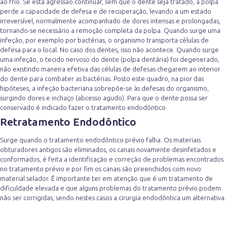
ao frio. Se esta agressão continuar, sem que o dente seja tratado, a polpa
perde a capacidade de defesa e de recuperação, levando a um estado
irreversível, normalmente acompanhado de dores intensas e prolongadas,
tornando-se necessário a remoção completa da polpa. Quando surge uma
infeção, por exemplo por bactérias, o organismo transporta células de
defesa para o local. No caso dos dentes, isso não acontece. Quando surge
uma infeção, o tecido nervoso do dente (polpa dentária) foi degenerado,
não existindo maneira efetiva das células de defesas chegarem ao interior
do dente para combater as bactérias. Posto este quadro, na pior das
hipóteses, a infeção bacteriana sobrepõe-se às defesas do organismo,
surgindo dores e inchaço (abcesso agudo). Para que o dente possa ser
conservado é indicado fazer o tratamento endodôntico.
Retratamento Endodôntico
Surge quando o tratamento endodôntico prévio falha. Os materiais
obturadores antigos são eliminados, os canais novamente desinfetados e
conformados, é feita a identificação e correção de problemas encontrados
no tratamento prévio e por fim os canais são preenchidos com novo
material selador. É importante ter em atenção que é um tratamento de
dificuldade elevada e que alguns problemas do tratamento prévio podem
não ser corrigidas, sendo nestes casos a cirurgia endodôntica um alternativa.